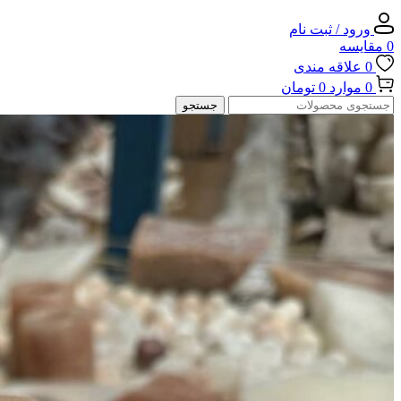
ورود / ثبت نام
0
مقایسه
0
علاقه مندی
0
موارد
0
تومان
جستجو