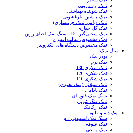
نمک برف روبی
نمک شوینده بهداشتی
نمک ماشین ظرفشویی
نمک دباغی (نمک چرمسازی)
نمک گل حفاری
نمک سختی‌گیر RO – سنگ نمک احیای رزین
نمک مخصوص سالت اسپری
نمک مخصوص دستگاه های الکترولیز
سنگ نمک
پودر نمک
نمک نرم
نمک شکری 130
نمک شکری 120
نمک شکری 110
نمک شیلاتی (نمک نخودی)
نمک بادامی
سنگ نمک قلوه ای
نمک فنگ شویی
نمک ارگانیک
نمک دام و طیور
سنگ نمک لیسیدنی دام
نمک علوفه
نمک مرغی