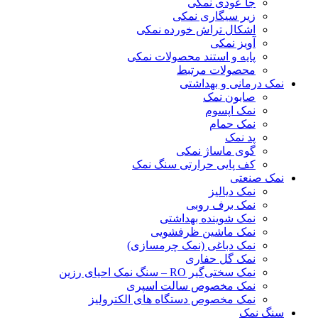
جا عودی نمکی
زیر سیگاری نمکی
اشکال تراش خورده نمکی
آویز نمکی
پایه و استند محصولات نمکی
محصولات مرتبط
نمک درمانی و بهداشتی
صابون نمک
نمک اپسوم
نمک حمام
پد نمک
گوی ماساژ نمکی
کف پایی حرارتی سنگ نمک
نمک صنعتی
نمک دیالیز
نمک برف روبی
نمک شوینده بهداشتی
نمک ماشین ظرفشویی
نمک دباغی (نمک چرمسازی)
نمک گل حفاری
نمک سختی‌گیر RO – سنگ نمک احیای رزین
نمک مخصوص سالت اسپری
نمک مخصوص دستگاه های الکترولیز
سنگ نمک