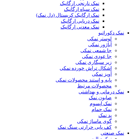
نمک نارنجی ارگانیک
نمک سیاه ارگانیک
نمک ارگانیک کریستال (دل نمک)
نمک دریایی ارگانیک
نمک معدنی ارگانیک
نمک دکوراتیو
لوستر نمکی
آباژور نمکی
جا شمعی نمکی
جا عودی نمکی
زیر سیگاری نمکی
اشکال تراش خورده نمکی
آویز نمکی
پایه و استند محصولات نمکی
محصولات مرتبط
نمک درمانی و بهداشتی
صابون نمک
نمک اپسوم
نمک حمام
پد نمک
گوی ماساژ نمکی
کف پایی حرارتی سنگ نمک
نمک صنعتی
نمک دیالیز