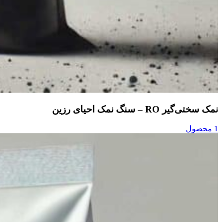
نمک سختی‌گیر RO – سنگ نمک احیای رزین
1 محصول