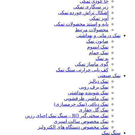
جا عودی نمکی
زیر سیگاری نمکی
اشکال تراش خورده نمکی
آویز نمکی
پایه و استند محصولات نمکی
محصولات مرتبط
نمک درمانی و بهداشتی
صابون نمک
نمک اپسوم
نمک حمام
پد نمک
گوی ماساژ نمکی
کف پایی حرارتی سنگ نمک
نمک صنعتی
نمک دیالیز
نمک برف روبی
نمک شوینده بهداشتی
نمک ماشین ظرفشویی
نمک دباغی (نمک چرمسازی)
نمک گل حفاری
نمک سختی‌گیر RO – سنگ نمک احیای رزین
نمک مخصوص سالت اسپری
نمک مخصوص دستگاه های الکترولیز
سنگ نمک