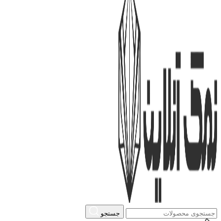
جستجو