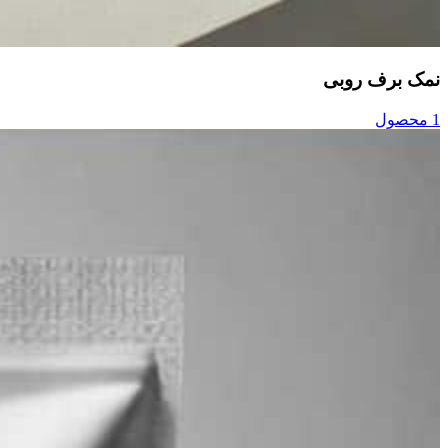
نمک برف روبی
1 محصول