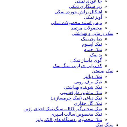
جا عودی نمکی
زیر سیگاری نمکی
اشکال تراش خورده نمکی
آویز نمکی
پایه و استند محصولات نمکی
محصولات مرتبط
نمک درمانی و بهداشتی
صابون نمک
نمک اپسوم
نمک حمام
پد نمک
گوی ماساژ نمکی
کف پایی حرارتی سنگ نمک
نمک صنعتی
نمک دیالیز
نمک برف روبی
نمک شوینده بهداشتی
نمک ماشین ظرفشویی
نمک دباغی (نمک چرمسازی)
نمک گل حفاری
نمک سختی‌گیر RO – سنگ نمک احیای رزین
نمک مخصوص سالت اسپری
نمک مخصوص دستگاه های الکترولیز
سنگ نمک