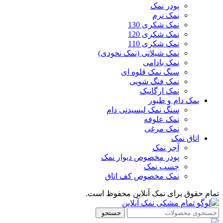
پودر نمک
نمک نرم
نمک شکری 130
نمک شکری 120
نمک شکری 110
نمک شیلاتی (نمک نخودی)
نمک بادامی
سنگ نمک قلوه ای
نمک فنگ شویی
نمک ارگانیک
نمک دام و طیور
سنگ نمک لیسیدنی دام
نمک علوفه
نمک مرغی
اتاق نمک
آجر نمک
پودر مخصوص دیوار نمک
چسب نمک
نمک مخصوص کف اتاق
تمام حقوق برای نمک آنلاین محفوظ است.
جستجو