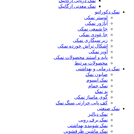
نمک دریایی ارگانیک
نمک معدنی ارگانیک
نمک دکوراتیو
لوستر نمکی
آباژور نمکی
جا شمعی نمکی
جا عودی نمکی
زیر سیگاری نمکی
اشکال تراش خورده نمکی
آویز نمکی
پایه و استند محصولات نمکی
محصولات مرتبط
نمک درمانی و بهداشتی
صابون نمک
نمک اپسوم
نمک حمام
پد نمک
گوی ماساژ نمکی
کف پایی حرارتی سنگ نمک
نمک صنعتی
نمک دیالیز
نمک برف روبی
نمک شوینده بهداشتی
نمک ماشین ظرفشویی