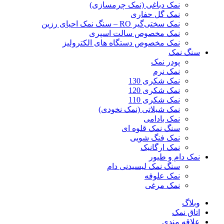
نمک دباغی (نمک چرمسازی)
نمک گل حفاری
نمک سختی‌گیر RO – سنگ نمک احیای رزین
نمک مخصوص سالت اسپری
نمک مخصوص دستگاه های الکترولیز
سنگ نمک
پودر نمک
نمک نرم
نمک شکری 130
نمک شکری 120
نمک شکری 110
نمک شیلاتی (نمک نخودی)
نمک بادامی
سنگ نمک قلوه ای
نمک فنگ شویی
نمک ارگانیک
نمک دام و طیور
سنگ نمک لیسیدنی دام
نمک علوفه
نمک مرغی
وبلاگ
اتاق نمک
علاقه مندی