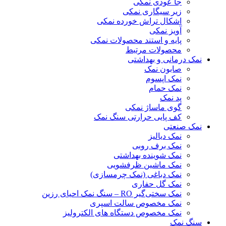
جا عودی نمکی
زیر سیگاری نمکی
اشکال تراش خورده نمکی
آویز نمکی
پایه و استند محصولات نمکی
محصولات مرتبط
نمک درمانی و بهداشتی
صابون نمک
نمک اپسوم
نمک حمام
پد نمک
گوی ماساژ نمکی
کف پایی حرارتی سنگ نمک
نمک صنعتی
نمک دیالیز
نمک برف روبی
نمک شوینده بهداشتی
نمک ماشین ظرفشویی
نمک دباغی (نمک چرمسازی)
نمک گل حفاری
نمک سختی‌گیر RO – سنگ نمک احیای رزین
نمک مخصوص سالت اسپری
نمک مخصوص دستگاه های الکترولیز
سنگ نمک