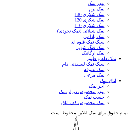
پودر نمک
نمک نرم
نمک شکری 130
نمک شکری 120
نمک شکری 110
نمک شیلاتی (نمک نخودی)
نمک بادامی
سنگ نمک قلوه ای
نمک فنگ شویی
نمک ارگانیک
نمک دام و طیور
سنگ نمک لیسیدنی دام
نمک علوفه
نمک مرغی
اتاق نمک
آجر نمک
پودر مخصوص دیوار نمک
چسب نمک
نمک مخصوص کف اتاق
تمام حقوق برای نمک آنلاین محفوظ است.