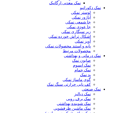
نمک معدنی ارگانیک
نمک دکوراتیو
لوستر نمکی
آباژور نمکی
جا شمعی نمکی
جا عودی نمکی
زیر سیگاری نمکی
اشکال تراش خورده نمکی
آویز نمکی
پایه و استند محصولات نمکی
محصولات مرتبط
نمک درمانی و بهداشتی
صابون نمک
نمک اپسوم
نمک حمام
پد نمک
گوی ماساژ نمکی
کف پایی حرارتی سنگ نمک
نمک صنعتی
نمک دیالیز
نمک برف روبی
نمک شوینده بهداشتی
نمک ماشین ظرفشویی