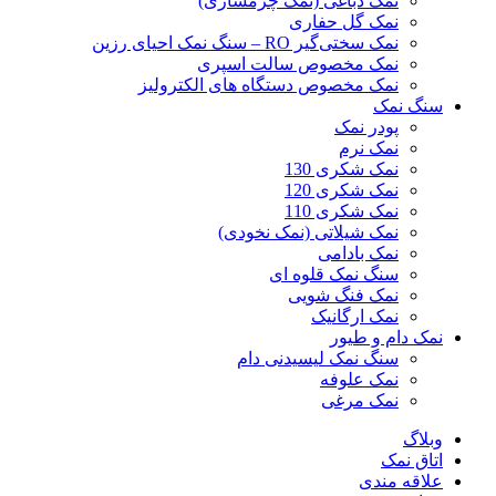
نمک دباغی (نمک چرمسازی)
نمک گل حفاری
نمک سختی‌گیر RO – سنگ نمک احیای رزین
نمک مخصوص سالت اسپری
نمک مخصوص دستگاه های الکترولیز
سنگ نمک
پودر نمک
نمک نرم
نمک شکری 130
نمک شکری 120
نمک شکری 110
نمک شیلاتی (نمک نخودی)
نمک بادامی
سنگ نمک قلوه ای
نمک فنگ شویی
نمک ارگانیک
نمک دام و طیور
سنگ نمک لیسیدنی دام
نمک علوفه
نمک مرغی
وبلاگ
اتاق نمک
علاقه مندی