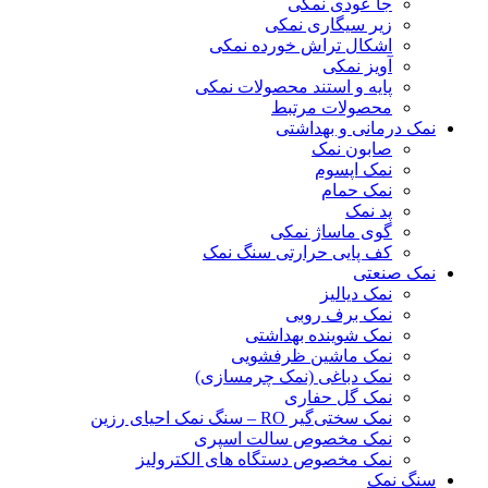
جا عودی نمکی
زیر سیگاری نمکی
اشکال تراش خورده نمکی
آویز نمکی
پایه و استند محصولات نمکی
محصولات مرتبط
نمک درمانی و بهداشتی
صابون نمک
نمک اپسوم
نمک حمام
پد نمک
گوی ماساژ نمکی
کف پایی حرارتی سنگ نمک
نمک صنعتی
نمک دیالیز
نمک برف روبی
نمک شوینده بهداشتی
نمک ماشین ظرفشویی
نمک دباغی (نمک چرمسازی)
نمک گل حفاری
نمک سختی‌گیر RO – سنگ نمک احیای رزین
نمک مخصوص سالت اسپری
نمک مخصوص دستگاه های الکترولیز
سنگ نمک