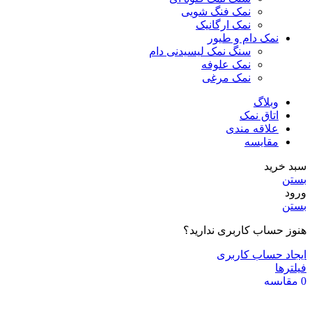
نمک فنگ شویی
نمک ارگانیک
نمک دام و طیور
سنگ نمک لیسیدنی دام
نمک علوفه
نمک مرغی
وبلاگ
اتاق نمک
علاقه مندی
مقایسه
سبد خرید
بستن
ورود
بستن
هنوز حساب کاربری ندارید؟
ایجاد حساب کاربری
فیلترها
0
مقایسه
0
علاقه مندی
0
موارد
سبد خرید