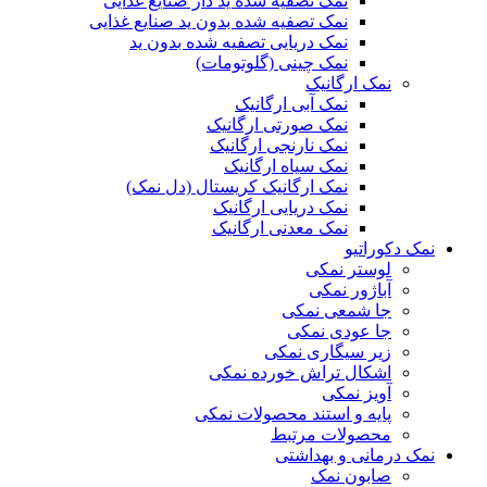
نمک تصفیه شده ید دار صنایع غذایی
نمک تصفیه شده بدون ید صنایع غذایی
نمک دریایی تصفیه شده بدون ید
نمک چینی (گلوتومات)
نمک ارگانیک
نمک آبی ارگانیک
نمک صورتی ارگانیک
نمک نارنجی ارگانیک
نمک سیاه ارگانیک
نمک ارگانیک کریستال (دل نمک)
نمک دریایی ارگانیک
نمک معدنی ارگانیک
نمک دکوراتیو
لوستر نمکی
آباژور نمکی
جا شمعی نمکی
جا عودی نمکی
زیر سیگاری نمکی
اشکال تراش خورده نمکی
آویز نمکی
پایه و استند محصولات نمکی
محصولات مرتبط
نمک درمانی و بهداشتی
صابون نمک