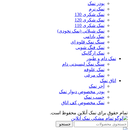
پودر نمک
نمک نرم
نمک شکری 130
نمک شکری 120
نمک شکری 110
نمک شیلاتی (نمک نخودی)
نمک بادامی
سنگ نمک قلوه ای
نمک فنگ شویی
نمک ارگانیک
نمک دام و طیور
سنگ نمک لیسیدنی دام
نمک علوفه
نمک مرغی
اتاق نمک
آجر نمک
پودر مخصوص دیوار نمک
چسب نمک
نمک مخصوص کف اتاق
تمام حقوق برای نمک آنلاین محفوظ است.
جستجو