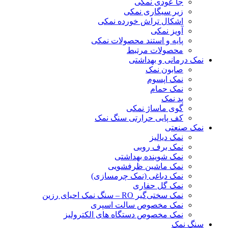
جا عودی نمکی
زیر سیگاری نمکی
اشکال تراش خورده نمکی
آویز نمکی
پایه و استند محصولات نمکی
محصولات مرتبط
نمک درمانی و بهداشتی
صابون نمک
نمک اپسوم
نمک حمام
پد نمک
گوی ماساژ نمکی
کف پایی حرارتی سنگ نمک
نمک صنعتی
نمک دیالیز
نمک برف روبی
نمک شوینده بهداشتی
نمک ماشین ظرفشویی
نمک دباغی (نمک چرمسازی)
نمک گل حفاری
نمک سختی‌گیر RO – سنگ نمک احیای رزین
نمک مخصوص سالت اسپری
نمک مخصوص دستگاه های الکترولیز
سنگ نمک