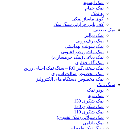
نمک اپسوم
نمک حمام
پد نمک
گوی ماساژ نمکی
کف پایی حرارتی سنگ نمک
نمک صنعتی
نمک دیالیز
نمک برف روبی
نمک شوینده بهداشتی
نمک ماشین ظرفشویی
نمک دباغی (نمک چرمسازی)
نمک گل حفاری
نمک سختی‌گیر RO – سنگ نمک احیای رزین
نمک مخصوص سالت اسپری
نمک مخصوص دستگاه های الکترولیز
سنگ نمک
پودر نمک
نمک نرم
نمک شکری 130
نمک شکری 120
نمک شکری 110
نمک شیلاتی (نمک نخودی)
نمک بادامی
سنگ نمک قلوه ای