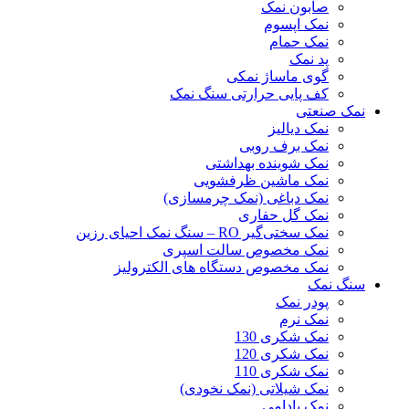
صابون نمک
نمک اپسوم
نمک حمام
پد نمک
گوی ماساژ نمکی
کف پایی حرارتی سنگ نمک
نمک صنعتی
نمک دیالیز
نمک برف روبی
نمک شوینده بهداشتی
نمک ماشین ظرفشویی
نمک دباغی (نمک چرمسازی)
نمک گل حفاری
نمک سختی‌گیر RO – سنگ نمک احیای رزین
نمک مخصوص سالت اسپری
نمک مخصوص دستگاه های الکترولیز
سنگ نمک
پودر نمک
نمک نرم
نمک شکری 130
نمک شکری 120
نمک شکری 110
نمک شیلاتی (نمک نخودی)
نمک بادامی