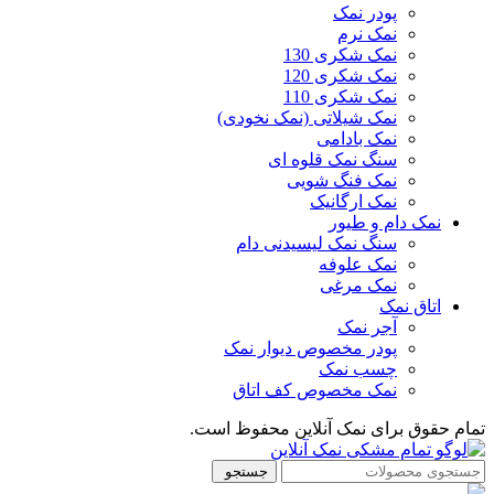
پودر نمک
نمک نرم
نمک شکری 130
نمک شکری 120
نمک شکری 110
نمک شیلاتی (نمک نخودی)
نمک بادامی
سنگ نمک قلوه ای
نمک فنگ شویی
نمک ارگانیک
نمک دام و طیور
سنگ نمک لیسیدنی دام
نمک علوفه
نمک مرغی
اتاق نمک
آجر نمک
پودر مخصوص دیوار نمک
چسب نمک
نمک مخصوص کف اتاق
تمام حقوق برای نمک آنلاین محفوظ است.
جستجو