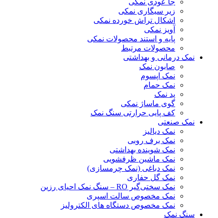
جا عودی نمکی
زیر سیگاری نمکی
اشکال تراش خورده نمکی
آویز نمکی
پایه و استند محصولات نمکی
محصولات مرتبط
نمک درمانی و بهداشتی
صابون نمک
نمک اپسوم
نمک حمام
پد نمک
گوی ماساژ نمکی
کف پایی حرارتی سنگ نمک
نمک صنعتی
نمک دیالیز
نمک برف روبی
نمک شوینده بهداشتی
نمک ماشین ظرفشویی
نمک دباغی (نمک چرمسازی)
نمک گل حفاری
نمک سختی‌گیر RO – سنگ نمک احیای رزین
نمک مخصوص سالت اسپری
نمک مخصوص دستگاه های الکترولیز
سنگ نمک