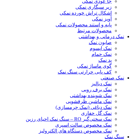
جا عودی نمکی
زیر سیگاری نمکی
اشکال تراش خورده نمکی
آویز نمکی
پایه و استند محصولات نمکی
محصولات مرتبط
نمک درمانی و بهداشتی
صابون نمک
نمک اپسوم
نمک حمام
پد نمک
گوی ماساژ نمکی
کف پایی حرارتی سنگ نمک
نمک صنعتی
نمک دیالیز
نمک برف روبی
نمک شوینده بهداشتی
نمک ماشین ظرفشویی
نمک دباغی (نمک چرمسازی)
نمک گل حفاری
نمک سختی‌گیر RO – سنگ نمک احیای رزین
نمک مخصوص سالت اسپری
نمک مخصوص دستگاه های الکترولیز
سنگ نمک