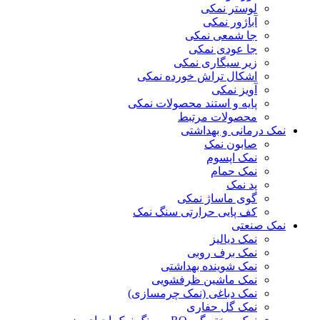
لوستر نمکی
آباژور نمکی
جا شمعی نمکی
جا عودی نمکی
زیر سیگاری نمکی
اشکال تراش خورده نمکی
آویز نمکی
پایه و استند محصولات نمکی
محصولات مرتبط
نمک درمانی و بهداشتی
صابون نمک
نمک اپسوم
نمک حمام
پد نمک
گوی ماساژ نمکی
کف پایی حرارتی سنگ نمک
نمک صنعتی
نمک دیالیز
نمک برف روبی
نمک شوینده بهداشتی
نمک ماشین ظرفشویی
نمک دباغی (نمک چرمسازی)
نمک گل حفاری