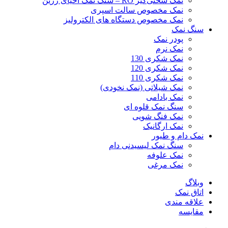
نمک سختی‌گیر RO – سنگ نمک احیای رزین
نمک مخصوص سالت اسپری
نمک مخصوص دستگاه های الکترولیز
سنگ نمک
پودر نمک
نمک نرم
نمک شکری 130
نمک شکری 120
نمک شکری 110
نمک شیلاتی (نمک نخودی)
نمک بادامی
سنگ نمک قلوه ای
نمک فنگ شویی
نمک ارگانیک
نمک دام و طیور
سنگ نمک لیسیدنی دام
نمک علوفه
نمک مرغی
وبلاگ
اتاق نمک
علاقه مندی
مقایسه