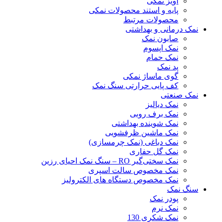
آویز نمکی
پایه و استند محصولات نمکی
محصولات مرتبط
نمک درمانی و بهداشتی
صابون نمک
نمک اپسوم
نمک حمام
پد نمک
گوی ماساژ نمکی
کف پایی حرارتی سنگ نمک
نمک صنعتی
نمک دیالیز
نمک برف روبی
نمک شوینده بهداشتی
نمک ماشین ظرفشویی
نمک دباغی (نمک چرمسازی)
نمک گل حفاری
نمک سختی‌گیر RO – سنگ نمک احیای رزین
نمک مخصوص سالت اسپری
نمک مخصوص دستگاه های الکترولیز
سنگ نمک
پودر نمک
نمک نرم
نمک شکری 130