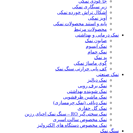
جا عودی نمکی
زیر سیگاری نمکی
اشکال تراش خورده نمکی
آویز نمکی
پایه و استند محصولات نمکی
محصولات مرتبط
نمک درمانی و بهداشتی
صابون نمک
نمک اپسوم
نمک حمام
پد نمک
گوی ماساژ نمکی
کف پایی حرارتی سنگ نمک
نمک صنعتی
نمک دیالیز
نمک برف روبی
نمک شوینده بهداشتی
نمک ماشین ظرفشویی
نمک دباغی (نمک چرمسازی)
نمک گل حفاری
نمک سختی‌گیر RO – سنگ نمک احیای رزین
نمک مخصوص سالت اسپری
نمک مخصوص دستگاه های الکترولیز
سنگ نمک