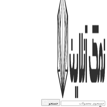
جستجو