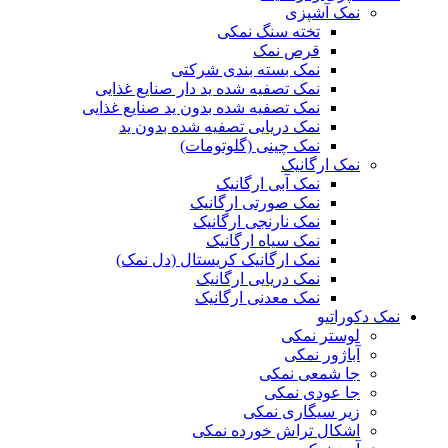
نمک آشپزی
تخته سنگ نمکی
قرص نمک
نمک بسته بندی شرکتی
نمک تصفیه شده ید دار صنایع غذایی
نمک تصفیه شده بدون ید صنایع غذایی
نمک دریایی تصفیه شده بدون ید
نمک چینی (گلوتومات)
نمک ارگانیک
نمک آبی ارگانیک
نمک صورتی ارگانیک
نمک نارنجی ارگانیک
نمک سیاه ارگانیک
نمک ارگانیک کریستال (دل نمک)
نمک دریایی ارگانیک
نمک معدنی ارگانیک
نمک دکوراتیو
لوستر نمکی
آباژور نمکی
جا شمعی نمکی
جا عودی نمکی
زیر سیگاری نمکی
اشکال تراش خورده نمکی