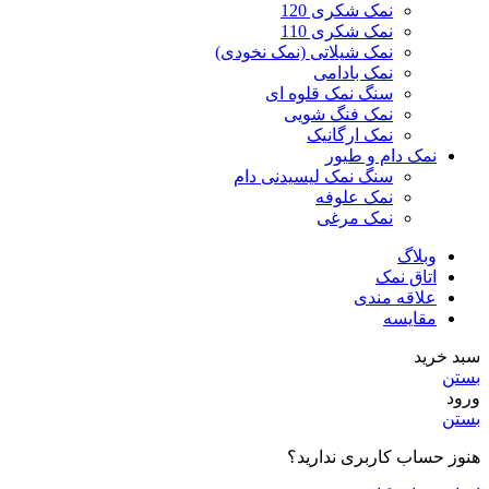
نمک شکری 120
نمک شکری 110
نمک شیلاتی (نمک نخودی)
نمک بادامی
سنگ نمک قلوه ای
نمک فنگ شویی
نمک ارگانیک
نمک دام و طیور
سنگ نمک لیسیدنی دام
نمک علوفه
نمک مرغی
وبلاگ
اتاق نمک
علاقه مندی
مقایسه
سبد خرید
بستن
ورود
بستن
هنوز حساب کاربری ندارید؟