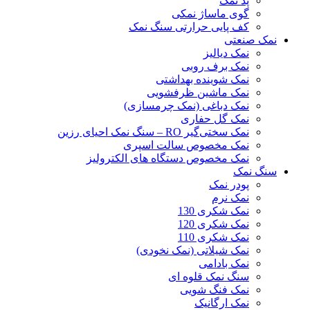
پد نمک
گوی ماساژ نمکی
کف پایی حرارتی سنگ نمک
نمک صنعتی
نمک دیالیز
نمک برف روبی
نمک شوینده بهداشتی
نمک ماشین ظرفشویی
نمک دباغی (نمک چرمسازی)
نمک گل حفاری
نمک سختی‌گیر RO – سنگ نمک احیای رزین
نمک مخصوص سالت اسپری
نمک مخصوص دستگاه های الکترولیز
سنگ نمک
پودر نمک
نمک نرم
نمک شکری 130
نمک شکری 120
نمک شکری 110
نمک شیلاتی (نمک نخودی)
نمک بادامی
سنگ نمک قلوه ای
نمک فنگ شویی
نمک ارگانیک