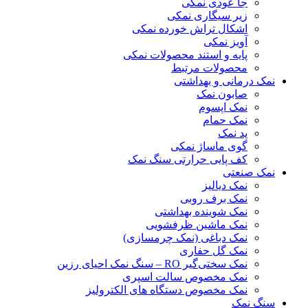
جا عودی نمکی
زیر سیگاری نمکی
اشکال تراش خورده نمکی
آویز نمکی
پایه و استند محصولات نمکی
محصولات مرتبط
نمک درمانی و بهداشتی
صابون نمک
نمک اپسوم
نمک حمام
پد نمک
گوی ماساژ نمکی
کف پایی حرارتی سنگ نمک
نمک صنعتی
نمک دیالیز
نمک برف روبی
نمک شوینده بهداشتی
نمک ماشین ظرفشویی
نمک دباغی (نمک چرمسازی)
نمک گل حفاری
نمک سختی‌گیر RO – سنگ نمک احیای رزین
نمک مخصوص سالت اسپری
نمک مخصوص دستگاه های الکترولیز
سنگ نمک