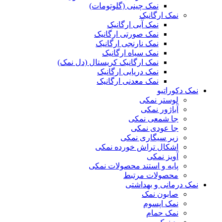
نمک چینی (گلوتومات)
نمک ارگانیک
نمک آبی ارگانیک
نمک صورتی ارگانیک
نمک نارنجی ارگانیک
نمک سیاه ارگانیک
نمک ارگانیک کریستال (دل نمک)
نمک دریایی ارگانیک
نمک معدنی ارگانیک
نمک دکوراتیو
لوستر نمکی
آباژور نمکی
جا شمعی نمکی
جا عودی نمکی
زیر سیگاری نمکی
اشکال تراش خورده نمکی
آویز نمکی
پایه و استند محصولات نمکی
محصولات مرتبط
نمک درمانی و بهداشتی
صابون نمک
نمک اپسوم
نمک حمام