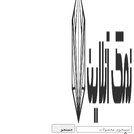
جستجو