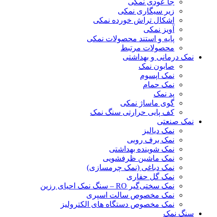
جا عودی نمکی
زیر سیگاری نمکی
اشکال تراش خورده نمکی
آویز نمکی
پایه و استند محصولات نمکی
محصولات مرتبط
نمک درمانی و بهداشتی
صابون نمک
نمک اپسوم
نمک حمام
پد نمک
گوی ماساژ نمکی
کف پایی حرارتی سنگ نمک
نمک صنعتی
نمک دیالیز
نمک برف روبی
نمک شوینده بهداشتی
نمک ماشین ظرفشویی
نمک دباغی (نمک چرمسازی)
نمک گل حفاری
نمک سختی‌گیر RO – سنگ نمک احیای رزین
نمک مخصوص سالت اسپری
نمک مخصوص دستگاه های الکترولیز
سنگ نمک