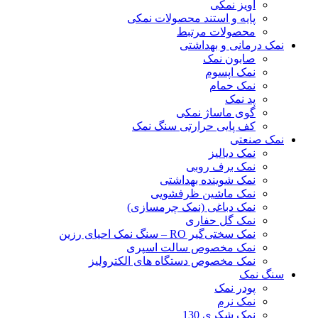
آویز نمکی
پایه و استند محصولات نمکی
محصولات مرتبط
نمک درمانی و بهداشتی
صابون نمک
نمک اپسوم
نمک حمام
پد نمک
گوی ماساژ نمکی
کف پایی حرارتی سنگ نمک
نمک صنعتی
نمک دیالیز
نمک برف روبی
نمک شوینده بهداشتی
نمک ماشین ظرفشویی
نمک دباغی (نمک چرمسازی)
نمک گل حفاری
نمک سختی‌گیر RO – سنگ نمک احیای رزین
نمک مخصوص سالت اسپری
نمک مخصوص دستگاه های الکترولیز
سنگ نمک
پودر نمک
نمک نرم
نمک شکری 130