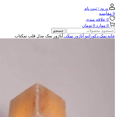
ورود / ثبت نام
0
مقایسه
0
علاقه مندی
0
موارد
0
تومان
جستجو
خانه
نمک دکوراتیو
آباژور نمکی
آباژور نمک مدل قلب نمکتاب