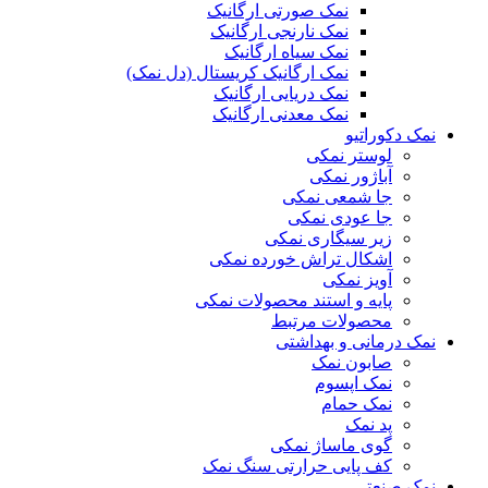
نمک صورتی ارگانیک
نمک نارنجی ارگانیک
نمک سیاه ارگانیک
نمک ارگانیک کریستال (دل نمک)
نمک دریایی ارگانیک
نمک معدنی ارگانیک
نمک دکوراتیو
لوستر نمکی
آباژور نمکی
جا شمعی نمکی
جا عودی نمکی
زیر سیگاری نمکی
اشکال تراش خورده نمکی
آویز نمکی
پایه و استند محصولات نمکی
محصولات مرتبط
نمک درمانی و بهداشتی
صابون نمک
نمک اپسوم
نمک حمام
پد نمک
گوی ماساژ نمکی
کف پایی حرارتی سنگ نمک
نمک صنعتی