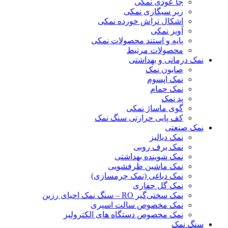
جا عودی نمکی
زیر سیگاری نمکی
اشکال تراش خورده نمکی
آویز نمکی
پایه و استند محصولات نمکی
محصولات مرتبط
نمک درمانی و بهداشتی
صابون نمک
نمک اپسوم
نمک حمام
پد نمک
گوی ماساژ نمکی
کف پایی حرارتی سنگ نمک
نمک صنعتی
نمک دیالیز
نمک برف روبی
نمک شوینده بهداشتی
نمک ماشین ظرفشویی
نمک دباغی (نمک چرمسازی)
نمک گل حفاری
نمک سختی‌گیر RO – سنگ نمک احیای رزین
نمک مخصوص سالت اسپری
نمک مخصوص دستگاه های الکترولیز
سنگ نمک