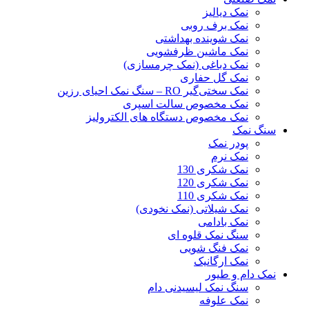
نمک دیالیز
نمک برف روبی
نمک شوینده بهداشتی
نمک ماشین ظرفشویی
نمک دباغی (نمک چرمسازی)
نمک گل حفاری
نمک سختی‌گیر RO – سنگ نمک احیای رزین
نمک مخصوص سالت اسپری
نمک مخصوص دستگاه های الکترولیز
سنگ نمک
پودر نمک
نمک نرم
نمک شکری 130
نمک شکری 120
نمک شکری 110
نمک شیلاتی (نمک نخودی)
نمک بادامی
سنگ نمک قلوه ای
نمک فنگ شویی
نمک ارگانیک
نمک دام و طیور
سنگ نمک لیسیدنی دام
نمک علوفه