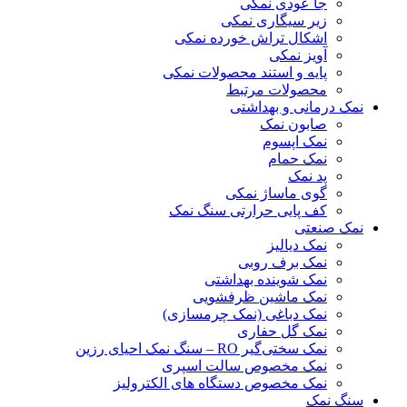
جا عودی نمکی
زیر سیگاری نمکی
اشکال تراش خورده نمکی
آویز نمکی
پایه و استند محصولات نمکی
محصولات مرتبط
نمک درمانی و بهداشتی
صابون نمک
نمک اپسوم
نمک حمام
پد نمک
گوی ماساژ نمکی
کف پایی حرارتی سنگ نمک
نمک صنعتی
نمک دیالیز
نمک برف روبی
نمک شوینده بهداشتی
نمک ماشین ظرفشویی
نمک دباغی (نمک چرمسازی)
نمک گل حفاری
نمک سختی‌گیر RO – سنگ نمک احیای رزین
نمک مخصوص سالت اسپری
نمک مخصوص دستگاه های الکترولیز
سنگ نمک