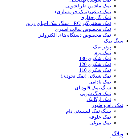
نمک ماشین ظرفشویی
نمک دباغی (نمک چرمسازی)
نمک گل حفاری
نمک سختی‌گیر RO – سنگ نمک احیای رزین
نمک مخصوص سالت اسپری
نمک مخصوص دستگاه های الکترولیز
سنگ نمک
پودر نمک
نمک نرم
نمک شکری 130
نمک شکری 120
نمک شکری 110
نمک شیلاتی (نمک نخودی)
نمک بادامی
سنگ نمک قلوه ای
نمک فنگ شویی
نمک ارگانیک
نمک دام و طیور
سنگ نمک لیسیدنی دام
نمک علوفه
نمک مرغی
وبلاگ