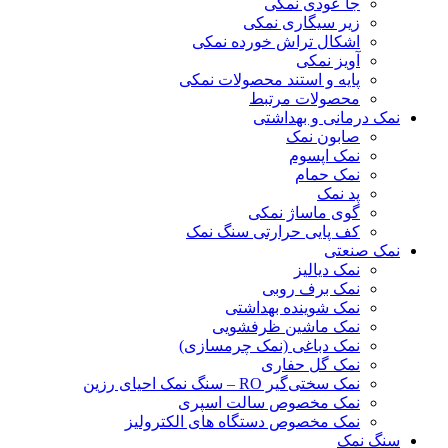
جا عودی نمکی
زیر سیگاری نمکی
اشکال تراش خورده نمکی
آویز نمکی
پایه و استند محصولات نمکی
محصولات مرتبط
نمک درمانی و بهداشتی
صابون نمک
نمک اپسوم
نمک حمام
پد نمک
گوی ماساژ نمکی
کف پایی حرارتی سنگ نمک
نمک صنعتی
نمک دیالیز
نمک برف روبی
نمک شوینده بهداشتی
نمک ماشین ظرفشویی
نمک دباغی (نمک چرمسازی)
نمک گل حفاری
نمک سختی‌گیر RO – سنگ نمک احیای رزین
نمک مخصوص سالت اسپری
نمک مخصوص دستگاه های الکترولیز
سنگ نمک