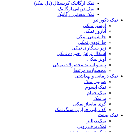
نمک ارگانیک کریستال (دل نمک)
نمک دریایی ارگانیک
نمک معدنی ارگانیک
نمک دکوراتیو
لوستر نمکی
آباژور نمکی
جا شمعی نمکی
جا عودی نمکی
زیر سیگاری نمکی
اشکال تراش خورده نمکی
آویز نمکی
پایه و استند محصولات نمکی
محصولات مرتبط
نمک درمانی و بهداشتی
صابون نمک
نمک اپسوم
نمک حمام
پد نمک
گوی ماساژ نمکی
کف پایی حرارتی سنگ نمک
نمک صنعتی
نمک دیالیز
نمک برف روبی
نمک شوینده بهداشتی