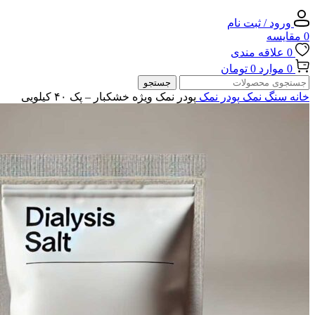
ورود / ثبت نام
0
مقایسه
0
علاقه مندی
0
موارد
0
تومان
جستجو
خانه
سنگ نمک
پودر نمک
پودر نمک ویژه خشکبار – پک ۴۰ کیلویی