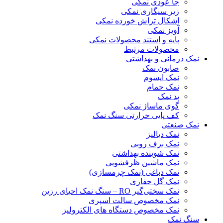
جا عودی نمکی
زیر سیگاری نمکی
اشکال تراش خورده نمکی
آویز نمکی
پایه و استند محصولات نمکی
محصولات مرتبط
نمک درمانی و بهداشتی
صابون نمک
نمک اپسوم
نمک حمام
پد نمک
گوی ماساژ نمکی
کف پایی حرارتی سنگ نمک
نمک صنعتی
نمک دیالیز
نمک برف روبی
نمک شوینده بهداشتی
نمک ماشین ظرفشویی
نمک دباغی (نمک چرمسازی)
نمک گل حفاری
نمک سختی‌گیر RO – سنگ نمک احیای رزین
نمک مخصوص سالت اسپری
نمک مخصوص دستگاه های الکترولیز
سنگ نمک