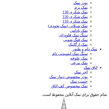
پودر نمک
نمک نرم
نمک شکری 130
نمک شکری 120
نمک شکری 110
نمک شیلاتی (نمک نخودی)
نمک بادامی
سنگ نمک قلوه ای
نمک فنگ شویی
نمک ارگانیک
نمک دام و طیور
سنگ نمک لیسیدنی دام
نمک علوفه
نمک مرغی
اتاق نمک
آجر نمک
پودر مخصوص دیوار نمک
چسب نمک
نمک مخصوص کف اتاق
تمام حقوق برای نمک آنلاین محفوظ است.