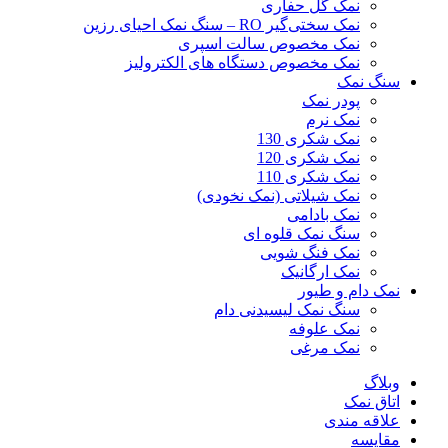
نمک گل حفاری
نمک سختی‌گیر RO – سنگ نمک احیای رزین
نمک مخصوص سالت اسپری
نمک مخصوص دستگاه های الکترولیز
سنگ نمک
پودر نمک
نمک نرم
نمک شکری 130
نمک شکری 120
نمک شکری 110
نمک شیلاتی (نمک نخودی)
نمک بادامی
سنگ نمک قلوه ای
نمک فنگ شویی
نمک ارگانیک
نمک دام و طیور
سنگ نمک لیسیدنی دام
نمک علوفه
نمک مرغی
وبلاگ
اتاق نمک
علاقه مندی
مقایسه