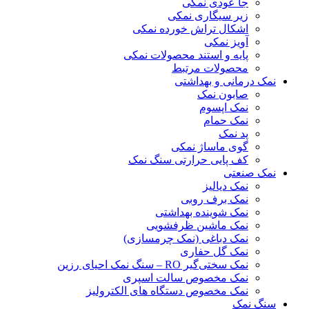
جا عودی نمکی
زیر سیگاری نمکی
اشکال تراش خورده نمکی
آویز نمکی
پایه و استند محصولات نمکی
محصولات مرتبط
نمک درمانی و بهداشتی
صابون نمک
نمک اپسوم
نمک حمام
پد نمک
گوی ماساژ نمکی
کف پایی حرارتی سنگ نمک
نمک صنعتی
نمک دیالیز
نمک برف روبی
نمک شوینده بهداشتی
نمک ماشین ظرفشویی
نمک دباغی (نمک چرمسازی)
نمک گل حفاری
نمک سختی‌گیر RO – سنگ نمک احیای رزین
نمک مخصوص سالت اسپری
نمک مخصوص دستگاه های الکترولیز
سنگ نمک