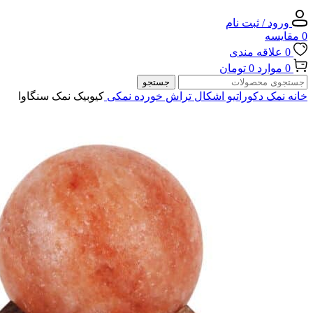
ورود / ثبت نام
0
مقایسه
0
علاقه مندی
0
موارد
0
تومان
جستجو
خانه
نمک دکوراتیو
اشکال تراش خورده نمکی
کیوبیک نمک سنگاوا