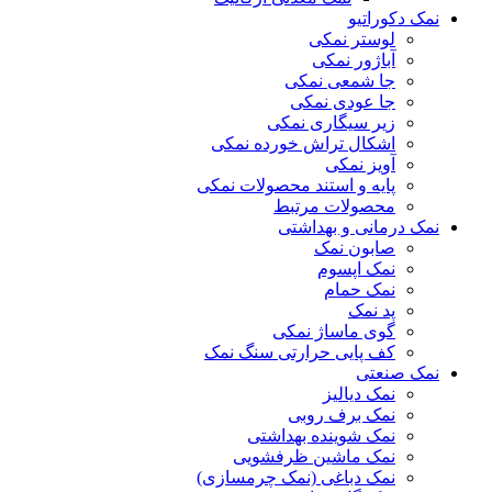
نمک دکوراتیو
لوستر نمکی
آباژور نمکی
جا شمعی نمکی
جا عودی نمکی
زیر سیگاری نمکی
اشکال تراش خورده نمکی
آویز نمکی
پایه و استند محصولات نمکی
محصولات مرتبط
نمک درمانی و بهداشتی
صابون نمک
نمک اپسوم
نمک حمام
پد نمک
گوی ماساژ نمکی
کف پایی حرارتی سنگ نمک
نمک صنعتی
نمک دیالیز
نمک برف روبی
نمک شوینده بهداشتی
نمک ماشین ظرفشویی
نمک دباغی (نمک چرمسازی)