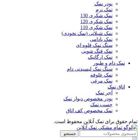
پودر نمک
نمک نرم
نمک شکری 130
نمک شکری 120
نمک شکری 110
نمک شیلاتی (نمک نخودی)
نمک بادامی
سنگ نمک قلوه ای
نمک فنگ شویی
نمک ارگانیک
نمک دام و طیور
سنگ نمک لیسیدنی دام
نمک علوفه
نمک مرغی
اتاق نمک
آجر نمک
پودر مخصوص دیوار نمک
چسب نمک
نمک مخصوص کف اتاق
تمام حقوق برای نمک آنلاین محفوظ است.
جستجو