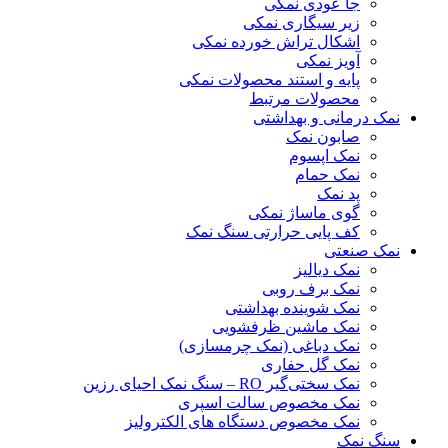
جا عودی نمکی
زیر سیگاری نمکی
اشکال تراش خورده نمکی
آویز نمکی
پایه و استند محصولات نمکی
محصولات مرتبط
نمک درمانی و بهداشتی
صابون نمک
نمک اپسوم
نمک حمام
پد نمک
گوی ماساژ نمکی
کف پایی حرارتی سنگ نمک
نمک صنعتی
نمک دیالیز
نمک برف روبی
نمک شوینده بهداشتی
نمک ماشین ظرفشویی
نمک دباغی (نمک چرمسازی)
نمک گل حفاری
نمک سختی‌گیر RO – سنگ نمک احیای رزین
نمک مخصوص سالت اسپری
نمک مخصوص دستگاه های الکترولیز
سنگ نمک