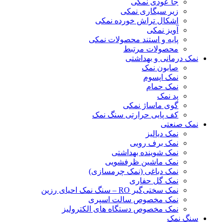
جا عودی نمکی
زیر سیگاری نمکی
اشکال تراش خورده نمکی
آویز نمکی
پایه و استند محصولات نمکی
محصولات مرتبط
نمک درمانی و بهداشتی
صابون نمک
نمک اپسوم
نمک حمام
پد نمک
گوی ماساژ نمکی
کف پایی حرارتی سنگ نمک
نمک صنعتی
نمک دیالیز
نمک برف روبی
نمک شوینده بهداشتی
نمک ماشین ظرفشویی
نمک دباغی (نمک چرمسازی)
نمک گل حفاری
نمک سختی‌گیر RO – سنگ نمک احیای رزین
نمک مخصوص سالت اسپری
نمک مخصوص دستگاه های الکترولیز
سنگ نمک