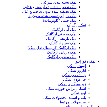
نمک بسته بندی شرکتی
نمک تصفیه شده ید دار صنایع غذایی
نمک تصفیه شده بدون ید صنایع غذایی
نمک دریایی تصفیه شده بدون ید
نمک چینی (گلوتومات)
نمک ارگانیک
نمک آبی ارگانیک
نمک صورتی ارگانیک
نمک نارنجی ارگانیک
نمک سیاه ارگانیک
نمک ارگانیک کریستال (دل نمک)
نمک دریایی ارگانیک
نمک معدنی ارگانیک
نمک دکوراتیو
لوستر نمکی
آباژور نمکی
جا شمعی نمکی
جا عودی نمکی
زیر سیگاری نمکی
اشکال تراش خورده نمکی
آویز نمکی
پایه و استند محصولات نمکی
محصولات مرتبط
نمک درمانی و بهداشتی