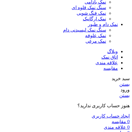
نمک بادامی
سنگ نمک قلوه ای
نمک فنگ شویی
نمک ارگانیک
نمک دام و طیور
سنگ نمک لیسیدنی دام
نمک علوفه
نمک مرغی
وبلاگ
اتاق نمک
علاقه مندی
مقایسه
سبد خرید
بستن
ورود
بستن
هنوز حساب کاربری ندارید؟
ایجاد حساب کاربری
0
مقایسه
0
علاقه مندی