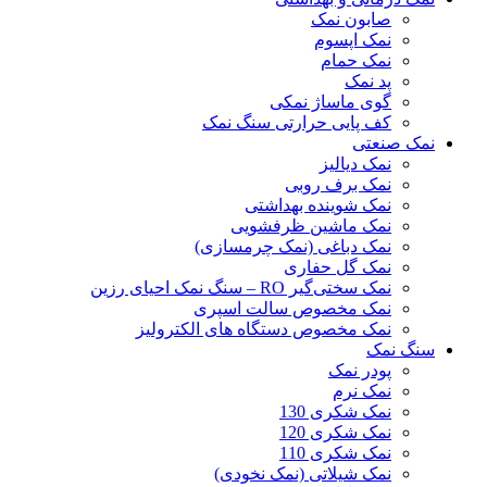
صابون نمک
نمک اپسوم
نمک حمام
پد نمک
گوی ماساژ نمکی
کف پایی حرارتی سنگ نمک
نمک صنعتی
نمک دیالیز
نمک برف روبی
نمک شوینده بهداشتی
نمک ماشین ظرفشویی
نمک دباغی (نمک چرمسازی)
نمک گل حفاری
نمک سختی‌گیر RO – سنگ نمک احیای رزین
نمک مخصوص سالت اسپری
نمک مخصوص دستگاه های الکترولیز
سنگ نمک
پودر نمک
نمک نرم
نمک شکری 130
نمک شکری 120
نمک شکری 110
نمک شیلاتی (نمک نخودی)