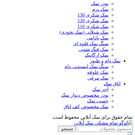
پودر نمک
نمک نرم
نمک شکری 130
نمک شکری 120
نمک شکری 110
نمک شیلاتی (نمک نخودی)
نمک بادامی
سنگ نمک قلوه ای
نمک فنگ شویی
نمک ارگانیک
نمک دام و طیور
سنگ نمک لیسیدنی دام
نمک علوفه
نمک مرغی
اتاق نمک
آجر نمک
پودر مخصوص دیوار نمک
چسب نمک
نمک مخصوص کف اتاق
تمام حقوق برای نمک آنلاین محفوظ است.
جستجو