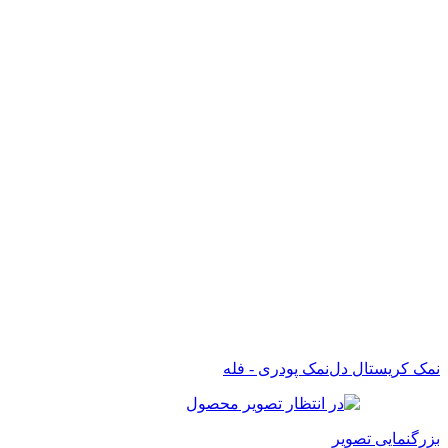
نمک کریستال دل‌نمک پودری - فله
بزرگنمایی تصویر