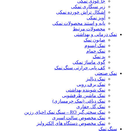
جا عودی نمکی
زیر سیگاری نمکی
اشکال تراش خورده نمکی
آویز نمکی
پایه و استند محصولات نمکی
محصولات مرتبط
نمک درمانی و بهداشتی
صابون نمک
نمک اپسوم
نمک حمام
پد نمک
گوی ماساژ نمکی
کف پایی حرارتی سنگ نمک
نمک صنعتی
نمک دیالیز
نمک برف روبی
نمک شوینده بهداشتی
نمک ماشین ظرفشویی
نمک دباغی (نمک چرمسازی)
نمک گل حفاری
نمک سختی‌گیر RO – سنگ نمک احیای رزین
نمک مخصوص سالت اسپری
نمک مخصوص دستگاه های الکترولیز
سنگ نمک