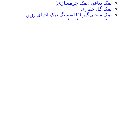
نمک دباغی (نمک چرمسازی)
نمک گل حفاری
نمک سختی‌گیر RO – سنگ نمک احیای رزین
نمک مخصوص سالت اسپری
نمک مخصوص دستگاه های الکترولیز
سنگ نمک
پودر نمک
نمک نرم
نمک شکری 130
نمک شکری 120
نمک شکری 110
نمک شیلاتی (نمک نخودی)
نمک بادامی
سنگ نمک قلوه ای
نمک فنگ شویی
نمک ارگانیک
نمک دام و طیور
سنگ نمک لیسیدنی دام
نمک علوفه
نمک مرغی
وبلاگ
اتاق نمک
علاقه مندی