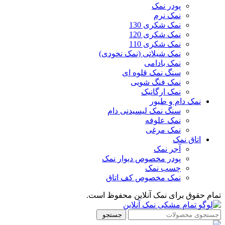
پودر نمک
نمک نرم
نمک شکری 130
نمک شکری 120
نمک شکری 110
نمک شیلاتی (نمک نخودی)
نمک بادامی
سنگ نمک قلوه ای
نمک فنگ شویی
نمک ارگانیک
نمک دام و طیور
سنگ نمک لیسیدنی دام
نمک علوفه
نمک مرغی
اتاق نمک
آجر نمک
پودر مخصوص دیوار نمک
چسب نمک
نمک مخصوص کف اتاق
تمام حقوق برای نمک آنلاین محفوظ است.
جستجو