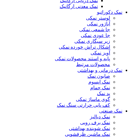
نمک دریایی ارگانیک
نمک معدنی ارگانیک
نمک دکوراتیو
لوستر نمکی
آباژور نمکی
جا شمعی نمکی
جا عودی نمکی
زیر سیگاری نمکی
اشکال تراش خورده نمکی
آویز نمکی
پایه و استند محصولات نمکی
محصولات مرتبط
نمک درمانی و بهداشتی
صابون نمک
نمک اپسوم
نمک حمام
پد نمک
گوی ماساژ نمکی
کف پایی حرارتی سنگ نمک
نمک صنعتی
نمک دیالیز
نمک برف روبی
نمک شوینده بهداشتی
نمک ماشین ظرفشویی